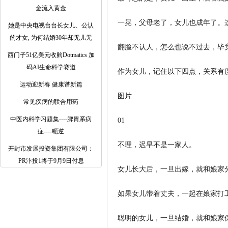
金流入黄金
一晃，父母老了，女儿也成年了。
她是中央电视台台长女儿、公认
的才女, 为何结婚30年却无儿无
翻脸不认人，怎么也说不过去，毕
西门子51亿美元收购Dotmatics 加
码AI生命科学赛道
作为女儿，记住以下四点，关系有
运动迎新春 健康谱新篇
图片
常见疾病的联合用药
中医内科学习题集----脾胃系病
01
症----呃逆
不理，迟早不是一家人。
开封市发展投资集团有限公司：
PR汴投1将于9月9日付息
女儿长大后，一旦出嫁，就和娘家
如果女儿带着丈夫，一起在娘家打
聪明的女儿，一旦结婚，就和娘家