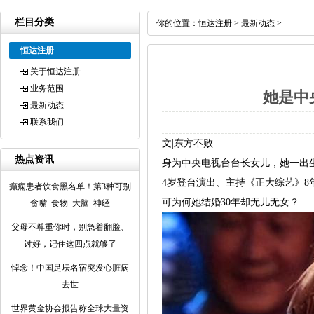
栏目分类
你的位置：
恒达注册
>
最新动态
>
恒达注册
关于恒达注册
业务范围
她是中
最新动态
联系我们
文|东方不败
热点资讯
身为中央电视台台长女儿，她一出
4岁登台演出、主持《正大综艺》8
癫痫患者饮食黑名单！第3种可别
可为何她结婚30年却无儿无女？
贪嘴_食物_大脑_神经
父母不尊重你时，别急着翻脸、
讨好，记住这四点就够了
悼念！中国足坛名宿突发心脏病
去世
世界黄金协会报告称全球大量资