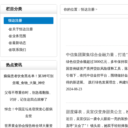
栏目分类
你的位置：
恒达注册
>
恒达注册
关于恒达注册
业务范围
最新动态
联系我们
中信集团聚集综合金融力量，打造“
绿色信贷余额超过5000亿元，多年保持
热点资讯
国首例碳资产质押贷款风险缓释工具，落
引领下，依托中信金控平台，围绕做好金
癫痫患者饮食黑名单！第3种可别
得的新进展。 践行绿色发展理念，构建绿...
贪嘴_食物_大脑_神经
2024-08-23
父母不尊重你时，别急着翻脸、
讨好，记住这四点就够了
悼念！中国足坛名宿突发心脏病
甜度爆表，吴宣仪变身甜美公主，
去世
近日，吴宣仪以一袭令人眼前一亮的装扮
世界黄金协会报告称全球大量资
直呼“太会了”！ 镜头前，她双手轻轻