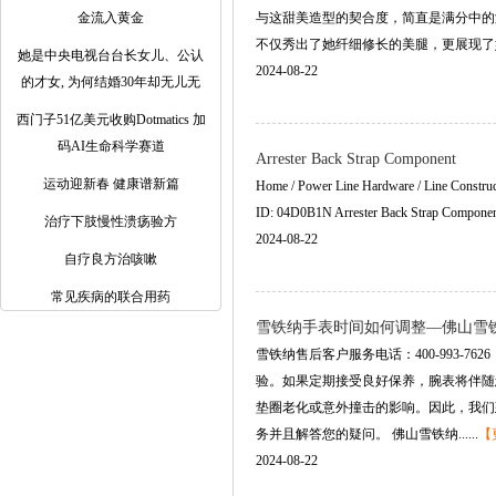
金流入黄金
与这甜美造型的契合度，简直是满分中的
不仅秀出了她纤细修长的美腿，更展现了她独有
她是中央电视台台长女儿、公认
2024-08-22
的才女, 为何结婚30年却无儿无
西门子51亿美元收购Dotmatics 加
码AI生命科学赛道
Arrester Back Strap Component
运动迎新春 健康谱新篇
Home / Power Line Hardware / Line Construc
ID: 04D0B1N Arrester Back Strap Component in
治疗下肢慢性溃疡验方
2024-08-22
自疗良方治咳嗽
常见疾病的联合用药
雪铁纳手表时间如何调整—佛山雪
雪铁纳售后客户服务电话：400-993-7
验。如果定期接受良好保养，腕表将伴随
垫圈老化或意外撞击的影响。因此，我们
务并且解答您的疑问。 佛山雪铁纳......
【
2024-08-22